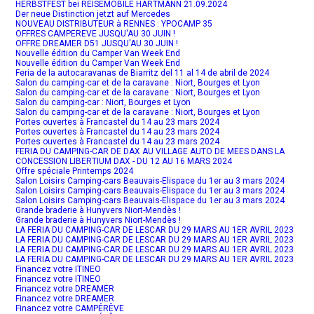
HERBSTFEST bei REISEMOBILE HARTMANN 21.09.2024
Der neue Distinction jetzt auf Mercedes
NOUVEAU DISTRIBUTEUR à RENNES : YPOCAMP 35
OFFRES CAMPEREVE JUSQU'AU 30 JUIN !
OFFRE DREAMER D51 JUSQU'AU 30 JUIN !
Nouvelle édition du Camper Van Week End
Nouvelle édition du Camper Van Week End
Feria de la autocaravanas de Biarritz del 11 al 14 de abril de 2024
Salon du camping-car et de la caravane : Niort, Bourges et Lyon
Salon du camping-car et de la caravane : Niort, Bourges et Lyon
Salon du camping-car : Niort, Bourges et Lyon
Salon du camping-car et de la caravane : Niort, Bourges et Lyon
Portes ouvertes à Francastel du 14 au 23 mars 2024
Portes ouvertes à Francastel du 14 au 23 mars 2024
Portes ouvertes à Francastel du 14 au 23 mars 2024
FERIA DU CAMPING-CAR DE DAX AU VILLAGE AUTO DE MEES DANS LA
CONCESSION LIBERTIUM DAX - DU 12 AU 16 MARS 2024
Offre spéciale Printemps 2024
Salon Loisirs Camping-cars Beauvais-Elispace du 1er au 3 mars 2024
Salon Loisirs Camping-cars Beauvais-Elispace du 1er au 3 mars 2024
Salon Loisirs Camping-cars Beauvais-Elispace du 1er au 3 mars 2024
Grande braderie à Hunyvers Niort-Mendès !
Grande braderie à Hunyvers Niort-Mendès !
LA FERIA DU CAMPING-CAR DE LESCAR DU 29 MARS AU 1ER AVRIL 2023
LA FERIA DU CAMPING-CAR DE LESCAR DU 29 MARS AU 1ER AVRIL 2023
LA FERIA DU CAMPING-CAR DE LESCAR DU 29 MARS AU 1ER AVRIL 2023
LA FERIA DU CAMPING-CAR DE LESCAR DU 29 MARS AU 1ER AVRIL 2023
Financez votre ITINEO
Financez votre ITINEO
Financez votre DREAMER
Financez votre DREAMER
Financez votre CAMPÉRÊVE