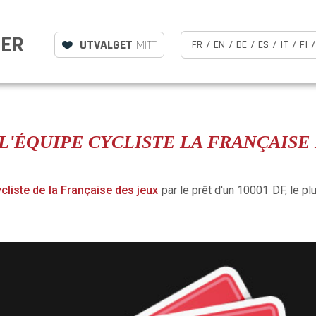
LER
UTVALGET
MITT
FR
/
EN
/
DE
/
ES
/
IT
/
FI
/
L'ÉQUIPE CYCLISTE LA FRANÇAISE
ycliste de la Française des jeux
par le prêt d'un 10001 DF, le p