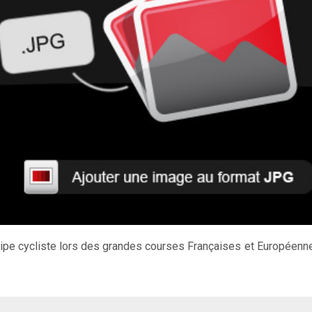
quipe cycliste lors des grandes courses Françaises et Européenn