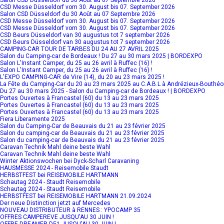
CSD Messe Düsseldorf vom 30. August bis 07. September 2026
Salon CSD Düsseldorf du 30 Août au 07 Septembre 2026
CSD Messe Düsseldorf vom 30. August bis 07. September 2026
CSD Messe Düsseldorf vom 30. August bis 07. September 2026
CSD Beurs Düsseldorf van 30 augustus tot 7 september 2026
CSD Beurs Düsseldorf van 30 augustus tot 7 september 2026
CAMPING-CAR TOUR DE TARBES DU 24 AU 27 AVRIL 2025
Salon du Camping-car de Bordeaux ! Du 27 au 30 mars 2025 | BORDEXPO
Salon L'Instant Camper, du 25 au 26 avril à Ruffec (16) !
Salon L'Instant Camper, du 25 au 26 avril à Ruffec (16) !
L'EXPO CAMPING-CAR de Vire (14), du 20 au 23 mars 2025 !
La Fête du Camping-Car du 20 au 23 mars 2025 au C.A.B.L à Andrézieux-Bouthé
Du 27 au 30 mars 2025 - Salon du Camping-car de Bordeaux ! | BORDEXPO
Portes Ouvertes à Francastel (60) du 13 au 23 mars 2025
Portes Ouvertes à Francastel (60) du 13 au 23 mars 2025
Portes Ouvertes à Francastel (60) du 13 au 23 mars 2025
Fiera Liberamente 2025
Salon du Camping-Car de Beauvais du 21 au 23 février 2025
Salon du camping-car de Beauvais du 21 au 23 février 2025
Salon du camping-car de Beauvais du 21 au 23 février 2025
Caravan Technik Mahl deine beste Wahl
Caravan Technik Mahl deine beste Wahl
Winter Aktionswochen bei Dyck-Scharl Caravaning
HAUSMESSE 2024 - Reisemobile Staudt
HERBSTFEST bei REISEMOBILE HARTMANN
Schautag 2024 - Staudt Reisemobile
Schautag 2024 - Staudt Reisemobile
HERBSTFEST bei REISEMOBILE HARTMANN 21.09.2024
Der neue Distinction jetzt auf Mercedes
NOUVEAU DISTRIBUTEUR à RENNES : YPOCAMP 35
OFFRES CAMPEREVE JUSQU'AU 30 JUIN !
OFFRE DREAMER D51 JUSQU'AU 30 JUIN !