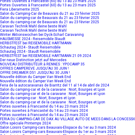
Portes Ouvertes à Francastel (60) du 13 au 23 mars 2025
Portes Ouvertes à Francastel (60) du 13 au 23 mars 2025
Fiera Liberamente 2025
Salon du Camping-Car de Beauvais du 21 au 23 février 2025
Salon du camping-car de Beauvais du 21 au 23 février 2025
Salon du camping-car de Beauvais du 21 au 23 février 2025
Caravan Technik Mahl deine beste Wahl
Caravan Technik Mahl deine beste Wahl
Winter Aktionswochen bei Dyck-Scharl Caravaning
HAUSMESSE 2024 - Reisemobile Staudt
HERBSTFEST bei REISEMOBILE HARTMANN
Schautag 2024 - Staudt Reisemobile
Schautag 2024 - Staudt Reisemobile
HERBSTFEST bei REISEMOBILE HARTMANN 21.09.2024
Der neue Distinction jetzt auf Mercedes
NOUVEAU DISTRIBUTEUR à RENNES : YPOCAMP 35
OFFRES CAMPEREVE JUSQU'AU 30 JUIN !
OFFRE DREAMER D51 JUSQU'AU 30 JUIN !
Nouvelle édition du Camper Van Week End
Nouvelle édition du Camper Van Week End
Feria de la autocaravanas de Biarritz del 11 al 14 de abril de 2024
Salon du camping-car et de la caravane : Niort, Bourges et Lyon
Salon du camping-car et de la caravane : Niort, Bourges et Lyon
Salon du camping-car : Niort, Bourges et Lyon
Salon du camping-car et de la caravane : Niort, Bourges et Lyon
Portes ouvertes à Francastel du 14 au 23 mars 2024
Portes ouvertes à Francastel du 14 au 23 mars 2024
Portes ouvertes à Francastel du 14 au 23 mars 2024
FERIA DU CAMPING-CAR DE DAX AU VILLAGE AUTO DE MEES DANS LA CONCESSIO
Offre spéciale Printemps 2024
Salon Loisirs Camping-cars Beauvais-Elispace du 1er au 3 mars 2024
Salon Loisirs Camping-cars Beauvais-Elispace du 1er au 3 mars 2024