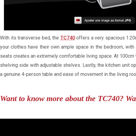
With its transverse bed, the
TC740
offers a very spacious 1.20
your clothes have their own ample space in the bedroom, with a
seats creates an extremely comfortable living space. At 100cm 
shelving side with adjustable shelves. Lastly, the kitchen unit
a genuine 4-person table and ease of movement in the living room
Want to know more about the TC740? Wat