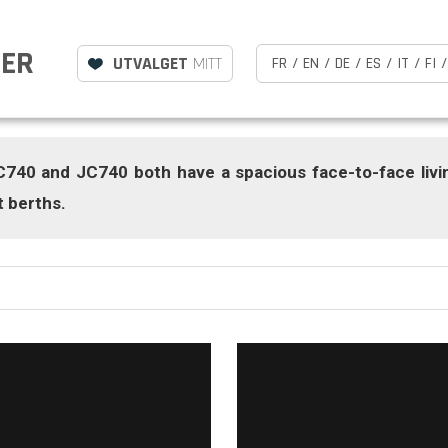
LER
UTVALGET
MITT
FR
/
EN
/
DE
/
ES
/
IT
/
FI
/
740 and JC740 both have a spacious face-to-face livin
t berths.