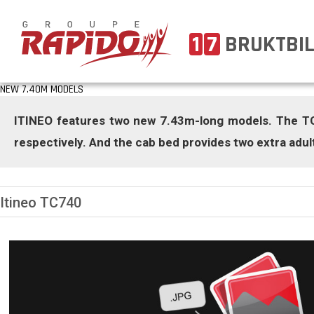
1
7
BRUKTBI
NEW 7.40M MODELS
ITINEO features two new 7.43m-long models. The TC
respectively. And the cab bed provides two extra adul
Itineo TC740