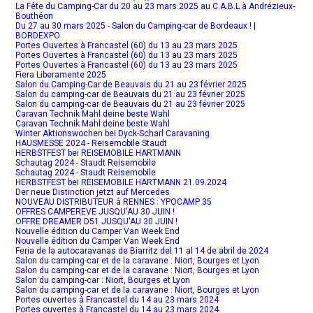
La Fête du Camping-Car du 20 au 23 mars 2025 au C.A.B.L à Andrézieux-
Bouthéon
Du 27 au 30 mars 2025 - Salon du Camping-car de Bordeaux ! |
BORDEXPO
Portes Ouvertes à Francastel (60) du 13 au 23 mars 2025
Portes Ouvertes à Francastel (60) du 13 au 23 mars 2025
Portes Ouvertes à Francastel (60) du 13 au 23 mars 2025
Fiera Liberamente 2025
Salon du Camping-Car de Beauvais du 21 au 23 février 2025
Salon du camping-car de Beauvais du 21 au 23 février 2025
Salon du camping-car de Beauvais du 21 au 23 février 2025
Caravan Technik Mahl deine beste Wahl
Caravan Technik Mahl deine beste Wahl
Winter Aktionswochen bei Dyck-Scharl Caravaning
HAUSMESSE 2024 - Reisemobile Staudt
HERBSTFEST bei REISEMOBILE HARTMANN
Schautag 2024 - Staudt Reisemobile
Schautag 2024 - Staudt Reisemobile
HERBSTFEST bei REISEMOBILE HARTMANN 21.09.2024
Der neue Distinction jetzt auf Mercedes
NOUVEAU DISTRIBUTEUR à RENNES : YPOCAMP 35
OFFRES CAMPEREVE JUSQU'AU 30 JUIN !
OFFRE DREAMER D51 JUSQU'AU 30 JUIN !
Nouvelle édition du Camper Van Week End
Nouvelle édition du Camper Van Week End
Feria de la autocaravanas de Biarritz del 11 al 14 de abril de 2024
Salon du camping-car et de la caravane : Niort, Bourges et Lyon
Salon du camping-car et de la caravane : Niort, Bourges et Lyon
Salon du camping-car : Niort, Bourges et Lyon
Salon du camping-car et de la caravane : Niort, Bourges et Lyon
Portes ouvertes à Francastel du 14 au 23 mars 2024
Portes ouvertes à Francastel du 14 au 23 mars 2024