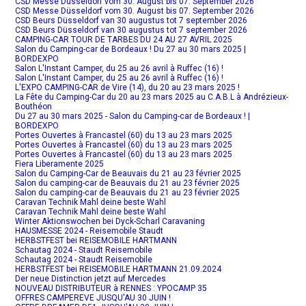
CSD Messe Düsseldorf vom 30. August bis 07. September 2026
CSD Messe Düsseldorf vom 30. August bis 07. September 2026
CSD Beurs Düsseldorf van 30 augustus tot 7 september 2026
CSD Beurs Düsseldorf van 30 augustus tot 7 september 2026
CAMPING-CAR TOUR DE TARBES DU 24 AU 27 AVRIL 2025
Salon du Camping-car de Bordeaux ! Du 27 au 30 mars 2025 |
BORDEXPO
Salon L'Instant Camper, du 25 au 26 avril à Ruffec (16) !
Salon L'Instant Camper, du 25 au 26 avril à Ruffec (16) !
L'EXPO CAMPING-CAR de Vire (14), du 20 au 23 mars 2025 !
La Fête du Camping-Car du 20 au 23 mars 2025 au C.A.B.L à Andrézieux-
Bouthéon
Du 27 au 30 mars 2025 - Salon du Camping-car de Bordeaux ! |
BORDEXPO
Portes Ouvertes à Francastel (60) du 13 au 23 mars 2025
Portes Ouvertes à Francastel (60) du 13 au 23 mars 2025
Portes Ouvertes à Francastel (60) du 13 au 23 mars 2025
Fiera Liberamente 2025
Salon du Camping-Car de Beauvais du 21 au 23 février 2025
Salon du camping-car de Beauvais du 21 au 23 février 2025
Salon du camping-car de Beauvais du 21 au 23 février 2025
Caravan Technik Mahl deine beste Wahl
Caravan Technik Mahl deine beste Wahl
Winter Aktionswochen bei Dyck-Scharl Caravaning
HAUSMESSE 2024 - Reisemobile Staudt
HERBSTFEST bei REISEMOBILE HARTMANN
Schautag 2024 - Staudt Reisemobile
Schautag 2024 - Staudt Reisemobile
HERBSTFEST bei REISEMOBILE HARTMANN 21.09.2024
Der neue Distinction jetzt auf Mercedes
NOUVEAU DISTRIBUTEUR à RENNES : YPOCAMP 35
OFFRES CAMPEREVE JUSQU'AU 30 JUIN !