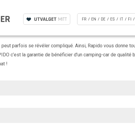
LER
UTVALGET
MITT
FR
/
EN
/
DE
/
ES
/
IT
/
FI
/
s peut parfois se révéler compliqué. Ainsi, Rapido vous donne to
APIDO c’est la garantie de bénéficier d’un camping-car de qualité
at !