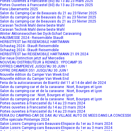
Portes Ouvertes à Francastel (60) du 13 au 23 mars 2025
Portes Ouvertes à Francastel (60) du 13 au 23 mars 2025
Fiera Liberamente 2025
Salon du Camping-Car de Beauvais du 21 au 23 février 2025
Salon du camping-car de Beauvais du 21 au 23 février 2025
Salon du camping-car de Beauvais du 21 au 23 février 2025
Caravan Technik Mahl deine beste Wahl
Caravan Technik Mahl deine beste Wahl
Winter Aktionswochen bei Dyck-Scharl Caravaning
HAUSMESSE 2024 - Reisemobile Staudt
HERBSTFEST bei REISEMOBILE HARTMANN
Schautag 2024 - Staudt Reisemobile
Schautag 2024 - Staudt Reisemobile
HERBSTFEST bei REISEMOBILE HARTMANN 21.09.2024
Der neue Distinction jetzt auf Mercedes
NOUVEAU DISTRIBUTEUR à RENNES : YPOCAMP 35
OFFRES CAMPEREVE JUSQU'AU 30 JUIN !
OFFRE DREAMER D51 JUSQU'AU 30 JUIN !
Nouvelle édition du Camper Van Week End
Nouvelle édition du Camper Van Week End
Feria de la autocaravanas de Biarritz del 11 al 14 de abril de 2024
Salon du camping-car et de la caravane : Niort, Bourges et Lyon
Salon du camping-car et de la caravane : Niort, Bourges et Lyon
Salon du camping-car : Niort, Bourges et Lyon
Salon du camping-car et de la caravane : Niort, Bourges et Lyon
Portes ouvertes à Francastel du 14 au 23 mars 2024
Portes ouvertes à Francastel du 14 au 23 mars 2024
Portes ouvertes à Francastel du 14 au 23 mars 2024
FERIA DU CAMPING-CAR DE DAX AU VILLAGE AUTO DE MEES DANS LA CONCESSIO
Offre spéciale Printemps 2024
Salon Loisirs Camping-cars Beauvais-Elispace du 1er au 3 mars 2024
Salon Loisirs Camping-cars Beauvais-Elispace du 1er au 3 mars 2024