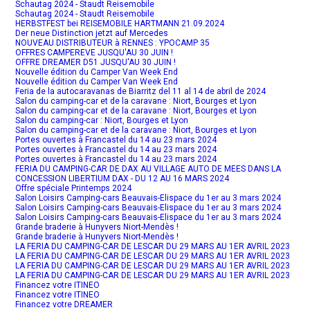
Schautag 2024 - Staudt Reisemobile
Schautag 2024 - Staudt Reisemobile
HERBSTFEST bei REISEMOBILE HARTMANN 21.09.2024
Der neue Distinction jetzt auf Mercedes
NOUVEAU DISTRIBUTEUR à RENNES : YPOCAMP 35
OFFRES CAMPEREVE JUSQU'AU 30 JUIN !
OFFRE DREAMER D51 JUSQU'AU 30 JUIN !
Nouvelle édition du Camper Van Week End
Nouvelle édition du Camper Van Week End
Feria de la autocaravanas de Biarritz del 11 al 14 de abril de 2024
Salon du camping-car et de la caravane : Niort, Bourges et Lyon
Salon du camping-car et de la caravane : Niort, Bourges et Lyon
Salon du camping-car : Niort, Bourges et Lyon
Salon du camping-car et de la caravane : Niort, Bourges et Lyon
Portes ouvertes à Francastel du 14 au 23 mars 2024
Portes ouvertes à Francastel du 14 au 23 mars 2024
Portes ouvertes à Francastel du 14 au 23 mars 2024
FERIA DU CAMPING-CAR DE DAX AU VILLAGE AUTO DE MEES DANS LA
CONCESSION LIBERTIUM DAX - DU 12 AU 16 MARS 2024
Offre spéciale Printemps 2024
Salon Loisirs Camping-cars Beauvais-Elispace du 1er au 3 mars 2024
Salon Loisirs Camping-cars Beauvais-Elispace du 1er au 3 mars 2024
Salon Loisirs Camping-cars Beauvais-Elispace du 1er au 3 mars 2024
Grande braderie à Hunyvers Niort-Mendès !
Grande braderie à Hunyvers Niort-Mendès !
LA FERIA DU CAMPING-CAR DE LESCAR DU 29 MARS AU 1ER AVRIL 2023
LA FERIA DU CAMPING-CAR DE LESCAR DU 29 MARS AU 1ER AVRIL 2023
LA FERIA DU CAMPING-CAR DE LESCAR DU 29 MARS AU 1ER AVRIL 2023
LA FERIA DU CAMPING-CAR DE LESCAR DU 29 MARS AU 1ER AVRIL 2023
Financez votre ITINEO
Financez votre ITINEO
Financez votre DREAMER