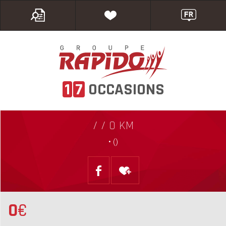
1
7
OCCASIONS
/ / 0 KM
• ()
0
€