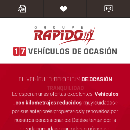
1
7
VEHÍCULOS DE OCASIÓN
EL VEHÍCULO DE OCIO Y
DE OCASIÓN
Le esperan unas ofertas excelentes.
Vehículos
con kilometrajes reducidos
, muy cuidados
por sus anteriores propietarios y renovados por
nuestros concesionarios. Déjese tentar por la
vida nómada por un precio módico.