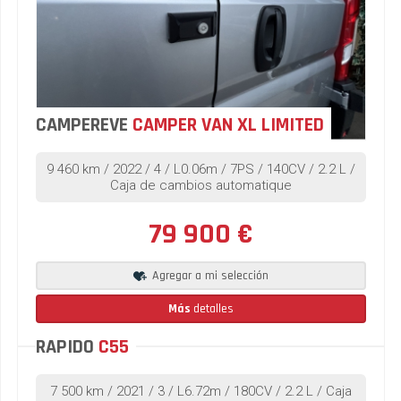
CAMPEREVE
CAMPER VAN XL LIMITED
9 460 km / 2022 / 4 / L0.06m / 7PS / 140CV / 2.2 L /
Caja de cambios automatique
79 900 €
Agregar a mi selección
Más
detalles
RAPIDO
C55
7 500 km / 2021 / 3 / L6.72m / 180CV / 2.2 L / Caja