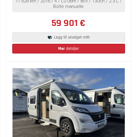
71 626 km / 2016 / 4 / L0.06m / 8cv / 130ch / 2.3 L /
Boîte manuelle
59 901 €
Legg til utvalget mitt
Mer
detaljer