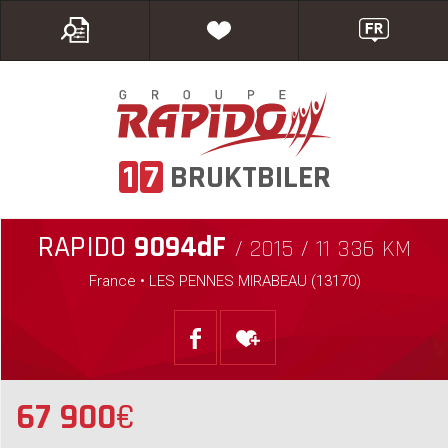
1
7
BRUKTBILER
RAPIDO
9094dF
/ 2015 / 11 336 KM
France • LES PENNES MIRABEAU (13170)
67 900
€