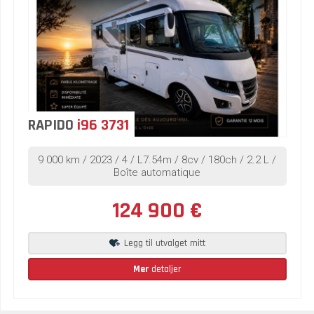
RAPIDO
i96 3731
9 000 km / 2023 / 4 / L7.54m / 8cv / 180ch / 2.2 L /
Boîte automatique
124 900 €
Legg til utvalget mitt
Mer
detaljer