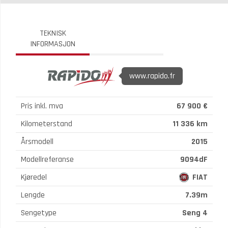
TEKNISK
INFORMASJON
www.rapido.fr
Pris inkl. mva
67 900 €
Kilometerstand
11 336 km
Årsmodell
2015
Modellreferanse
9094dF
Kjøredel
FIAT
Lengde
7.39m
Sengetype
Seng 4