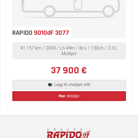
RAPIDO
9010dF 3077
41 157 km / 2009 / L6.49m / 8cv / 130ch / 2.3 L
Multijet
37 900 €
Legg til utvalget mitt
Mer
detaljer