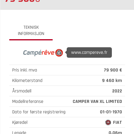
TEKNISK
INFORMASJON
www.campereve.fr
Pris inkl. mva
79 900 €
Kilometerstand
9 460 km
Årsmodell
2022
Modellreferanse
CAMPER VAN XL LIMITED
Dato for første registrering
01-01-1970
Kjøredel
FIAT
Lengde
0.06m