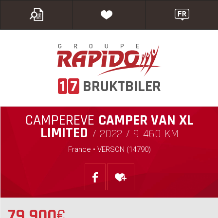
1
7
BRUKTBILER
CAMPEREVE
CAMPER VAN XL
LIMITED
/ 2022 / 9 460 KM
France • VERSON (14790)
79 900
€