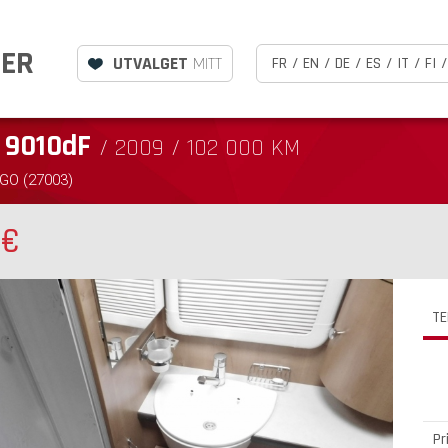
LER
UTVALGET
MITT
FR
/
EN
/
DE
/
ES
/
IT
/
FI
/
O
9010dF
/ 2009 / 102 000 KM
GO (27003)
0
€
TE
Pr