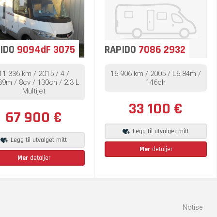
RAPIDO
7086 2932
IDO
9094dF 3075
16 906 km / 2005 / L6.84m /
11 336 km / 2015 / 4 /
146ch
39m / 8cv / 130ch / 2.3 L
Multijet
33 100 €
67 900 €
Legg til utvalget mitt
Legg til utvalget mitt
Mer
detaljer
Mer
detaljer
Notise