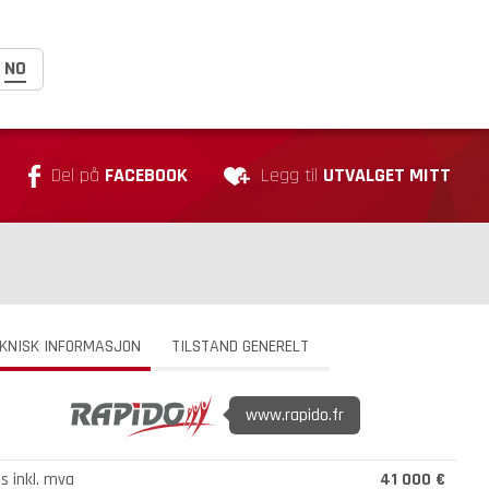
NO
Del på
FACEBOOK
Legg til
UTVALGET MITT
KNISK INFORMASJON
TILSTAND GENERELT
www.rapido.fr
is inkl. mva
41 000 €