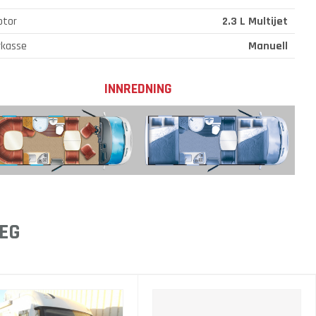
otor
2.3 L Multijet
rkasse
Manuell
INNREDNING
EG