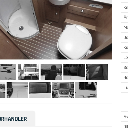
Ki
År
Mo
Da
Kj
L
S
He
Tu
Av
ORHANDLER
DI