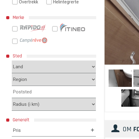
Overtrekk
Helintegrerte
Merke
Sted
Generelt
OM
F
Pris