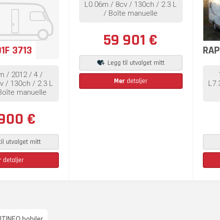
L0.06m / 8cv / 130ch / 2.3 L
/ Boîte manuelle
59 901 €
1F 3713
RAP
Legg til utvalget mitt
m / 2012 / 4 /
Mer
detaljer
v / 130ch / 2.3 L
L7.
 Boîte manuelle
900 €
il utvalget mitt
r
detaljer
ITINEO bobiler