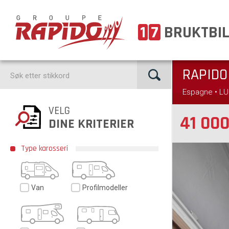
1
7
BRUKTBI
RAPID
Espagne • LU
VELG
41 00
DINE KRITERIER
Type karosseri
Van
Profilmodeller