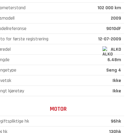
lometerstand
102 000 km
smodell
2009
dellreferanse
9010dF
to for første registrering
12-07-2009
øredel
ALKO
engde
6.48m
engetype
Seng 4
vetak
Ikke
ngt kjøretøy
Ikke
MOTOR
giftspliktige hk
96hk
N hk
130hk