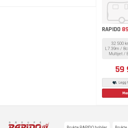
RAPIDO
89
32 500 k
L7.39m / 8c
Multijet /
59 
Legg t
Me
Brukte RAPIDO bobiler
Brukte 