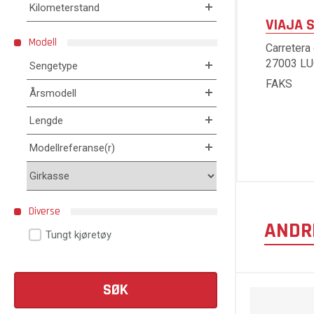
Kilometerstand
VIAJA S
Modell
Carretera
27003 L
Sengetype
FAKS
Årsmodell
Lengde
Modellreferanse(r)
Diverse
ANDR
Tungt kjøretøy