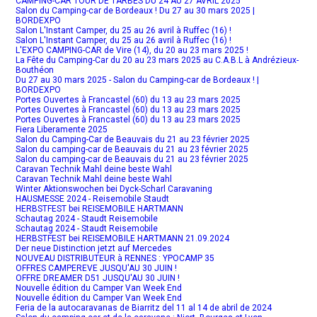
CAMPING-CAR TOUR DE TARBES DU 24 AU 27 AVRIL 2025
Salon du Camping-car de Bordeaux ! Du 27 au 30 mars 2025 |
BORDEXPO
Salon L'Instant Camper, du 25 au 26 avril à Ruffec (16) !
Salon L'Instant Camper, du 25 au 26 avril à Ruffec (16) !
L'EXPO CAMPING-CAR de Vire (14), du 20 au 23 mars 2025 !
La Fête du Camping-Car du 20 au 23 mars 2025 au C.A.B.L à Andrézieux-
Bouthéon
Du 27 au 30 mars 2025 - Salon du Camping-car de Bordeaux ! |
BORDEXPO
Portes Ouvertes à Francastel (60) du 13 au 23 mars 2025
Portes Ouvertes à Francastel (60) du 13 au 23 mars 2025
Portes Ouvertes à Francastel (60) du 13 au 23 mars 2025
Fiera Liberamente 2025
Salon du Camping-Car de Beauvais du 21 au 23 février 2025
Salon du camping-car de Beauvais du 21 au 23 février 2025
Salon du camping-car de Beauvais du 21 au 23 février 2025
Caravan Technik Mahl deine beste Wahl
Caravan Technik Mahl deine beste Wahl
Winter Aktionswochen bei Dyck-Scharl Caravaning
HAUSMESSE 2024 - Reisemobile Staudt
HERBSTFEST bei REISEMOBILE HARTMANN
Schautag 2024 - Staudt Reisemobile
Schautag 2024 - Staudt Reisemobile
HERBSTFEST bei REISEMOBILE HARTMANN 21.09.2024
Der neue Distinction jetzt auf Mercedes
NOUVEAU DISTRIBUTEUR à RENNES : YPOCAMP 35
OFFRES CAMPEREVE JUSQU'AU 30 JUIN !
OFFRE DREAMER D51 JUSQU'AU 30 JUIN !
Nouvelle édition du Camper Van Week End
Nouvelle édition du Camper Van Week End
Feria de la autocaravanas de Biarritz del 11 al 14 de abril de 2024