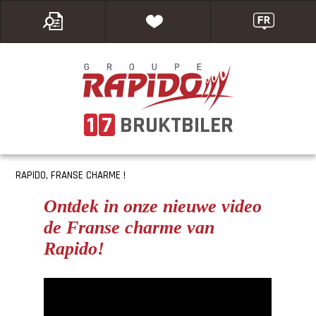
1
7
BRUKTBILER
RAPIDO, FRANSE CHARME !
Ontdek in onze nieuwe video
de Franse charme van
Rapido!