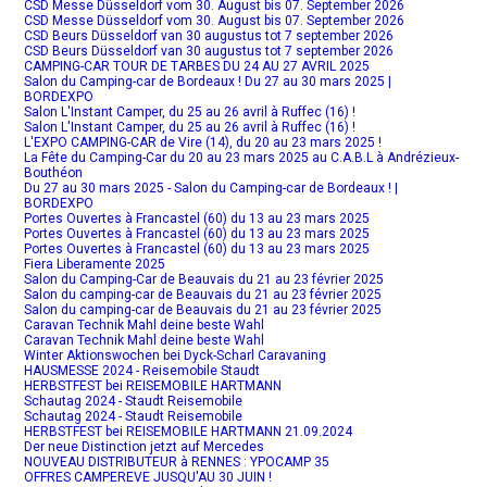
CSD Messe Düsseldorf vom 30. August bis 07. September 2026
CSD Messe Düsseldorf vom 30. August bis 07. September 2026
CSD Beurs Düsseldorf van 30 augustus tot 7 september 2026
CSD Beurs Düsseldorf van 30 augustus tot 7 september 2026
CAMPING-CAR TOUR DE TARBES DU 24 AU 27 AVRIL 2025
Salon du Camping-car de Bordeaux ! Du 27 au 30 mars 2025 |
BORDEXPO
Salon L'Instant Camper, du 25 au 26 avril à Ruffec (16) !
Salon L'Instant Camper, du 25 au 26 avril à Ruffec (16) !
L'EXPO CAMPING-CAR de Vire (14), du 20 au 23 mars 2025 !
La Fête du Camping-Car du 20 au 23 mars 2025 au C.A.B.L à Andrézieux-
Bouthéon
Du 27 au 30 mars 2025 - Salon du Camping-car de Bordeaux ! |
BORDEXPO
Portes Ouvertes à Francastel (60) du 13 au 23 mars 2025
Portes Ouvertes à Francastel (60) du 13 au 23 mars 2025
Portes Ouvertes à Francastel (60) du 13 au 23 mars 2025
Fiera Liberamente 2025
Salon du Camping-Car de Beauvais du 21 au 23 février 2025
Salon du camping-car de Beauvais du 21 au 23 février 2025
Salon du camping-car de Beauvais du 21 au 23 février 2025
Caravan Technik Mahl deine beste Wahl
Caravan Technik Mahl deine beste Wahl
Winter Aktionswochen bei Dyck-Scharl Caravaning
HAUSMESSE 2024 - Reisemobile Staudt
HERBSTFEST bei REISEMOBILE HARTMANN
Schautag 2024 - Staudt Reisemobile
Schautag 2024 - Staudt Reisemobile
HERBSTFEST bei REISEMOBILE HARTMANN 21.09.2024
Der neue Distinction jetzt auf Mercedes
NOUVEAU DISTRIBUTEUR à RENNES : YPOCAMP 35
OFFRES CAMPEREVE JUSQU'AU 30 JUIN !