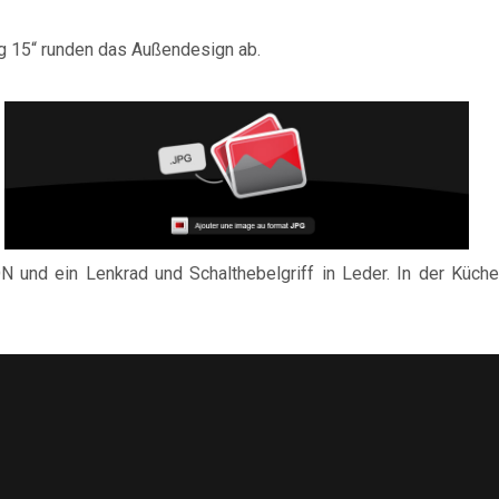
ng 15“ runden das Außendesign ab.
 und ein Lenkrad und Schalthebelgriff in Leder. In der Küche