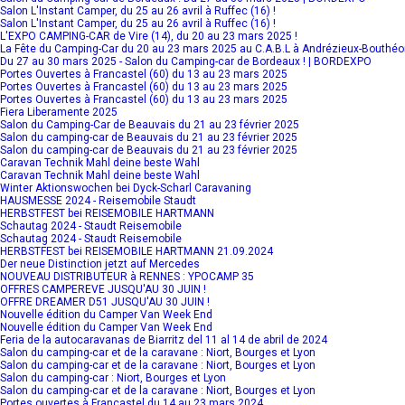
Salon L'Instant Camper, du 25 au 26 avril à Ruffec (16) !
Salon L'Instant Camper, du 25 au 26 avril à Ruffec (16) !
L'EXPO CAMPING-CAR de Vire (14), du 20 au 23 mars 2025 !
La Fête du Camping-Car du 20 au 23 mars 2025 au C.A.B.L à Andrézieux-Bouthé
Du 27 au 30 mars 2025 - Salon du Camping-car de Bordeaux ! | BORDEXPO
Portes Ouvertes à Francastel (60) du 13 au 23 mars 2025
Portes Ouvertes à Francastel (60) du 13 au 23 mars 2025
Portes Ouvertes à Francastel (60) du 13 au 23 mars 2025
Fiera Liberamente 2025
Salon du Camping-Car de Beauvais du 21 au 23 février 2025
Salon du camping-car de Beauvais du 21 au 23 février 2025
Salon du camping-car de Beauvais du 21 au 23 février 2025
Caravan Technik Mahl deine beste Wahl
Caravan Technik Mahl deine beste Wahl
Winter Aktionswochen bei Dyck-Scharl Caravaning
HAUSMESSE 2024 - Reisemobile Staudt
HERBSTFEST bei REISEMOBILE HARTMANN
Schautag 2024 - Staudt Reisemobile
Schautag 2024 - Staudt Reisemobile
HERBSTFEST bei REISEMOBILE HARTMANN 21.09.2024
Der neue Distinction jetzt auf Mercedes
NOUVEAU DISTRIBUTEUR à RENNES : YPOCAMP 35
OFFRES CAMPEREVE JUSQU'AU 30 JUIN !
OFFRE DREAMER D51 JUSQU'AU 30 JUIN !
Nouvelle édition du Camper Van Week End
Nouvelle édition du Camper Van Week End
Feria de la autocaravanas de Biarritz del 11 al 14 de abril de 2024
Salon du camping-car et de la caravane : Niort, Bourges et Lyon
Salon du camping-car et de la caravane : Niort, Bourges et Lyon
Salon du camping-car : Niort, Bourges et Lyon
Salon du camping-car et de la caravane : Niort, Bourges et Lyon
Portes ouvertes à Francastel du 14 au 23 mars 2024