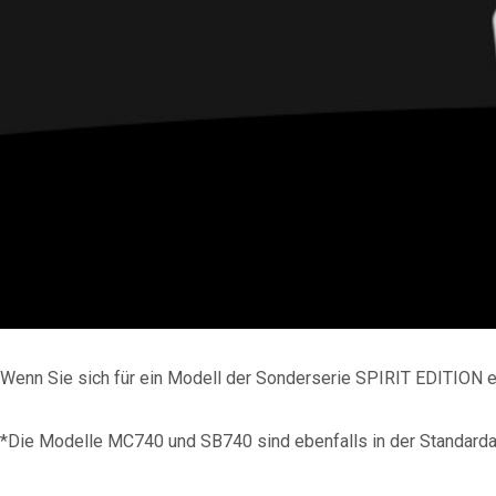
Wenn Sie sich für ein Modell der Sonderserie SPIRIT EDITION en
*Die Modelle MC740 und SB740 sind ebenfalls in der Standardau