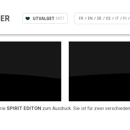
LER
UTVALGET
MITT
FR
/
EN
/
DE
/
ES
/
IT
/
FI
/
SPIRIT EDITON
erie
zum Ausdruck. Sie ist für zwei verschiede