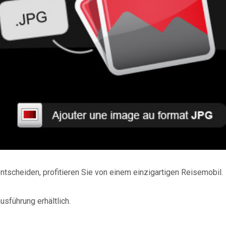
tscheiden, profitieren Sie von einem einzigartigen Reisemobil.
sführung erhältlich.