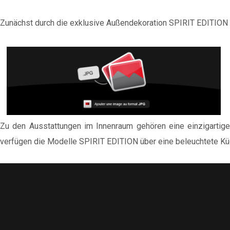
Zunächst durch die exklusive Außendekoration SPIRIT EDITION i
Zu den Ausstattungen im Innenraum gehören eine einzigartige 
verfügen die Modelle SPIRIT EDITION über eine beleuchtete Kü