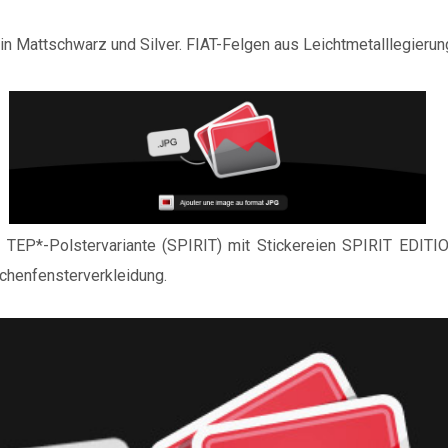
n Mattschwarz und Silver. FIAT-Felgen aus Leichtmetalllegieru
TEP*-Polstervariante (SPIRIT) mit Stickereien SPIRIT EDITION
chenfensterverkleidung.